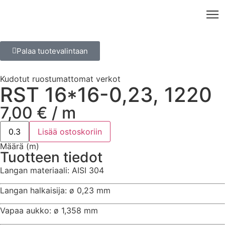
Palaa tuotevalintaan
Kudotut ruostumattomat verkot
RST 16*16-0,23, 1220
7,00
€
/ m
Lisää ostoskoriin
Määrä (m)
Tuotteen tiedot
Langan materiaali: AISI 304
Langan halkaisija: ø 0,23 mm
Vapaa aukko: ø 1,358 mm