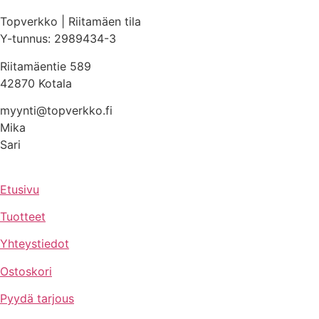
Topverkko | Riitamäen tila
Y-tunnus: 2989434-3
Riitamäentie 589
42870 Kotala
myynti@topverkko.fi
Mika
040 545 1920
Sari
050 546 4139
Etusivu
Tuotteet
Yhteystiedot
Ostoskori
Pyydä tarjous