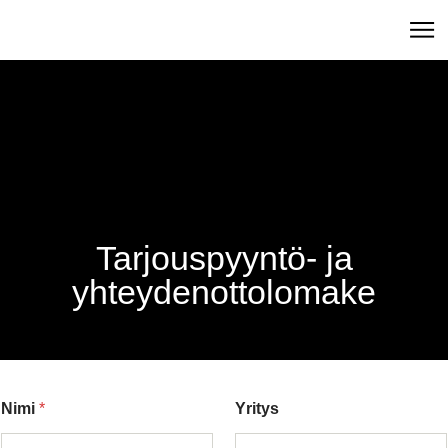
Tarjouspyyntö- ja
yhteydenottolomake
Nimi
*
Yritys