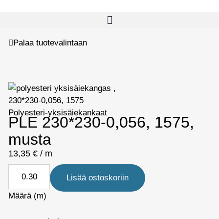
Palaa tuotevalintaan
Polyesteri-yksisäiekankaat
PLE 230*230-0,056, 1575,
musta
13,35
€
/ m
Lisää ostoskoriin
Määrä (m)