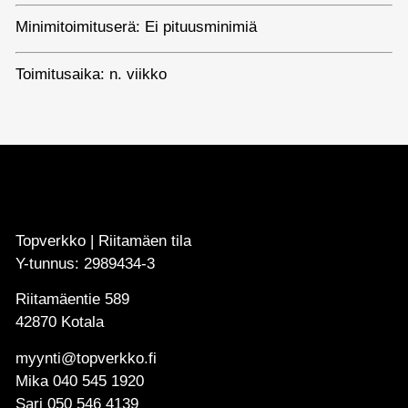
Minimitoimituserä: Ei pituusminimiä
Toimitusaika: n. viikko
Topverkko | Riitamäen tila
Y-tunnus: 2989434-3
Riitamäentie 589
42870 Kotala
myynti@topverkko.fi
Mika
040 545 1920
Sari
050 546 4139